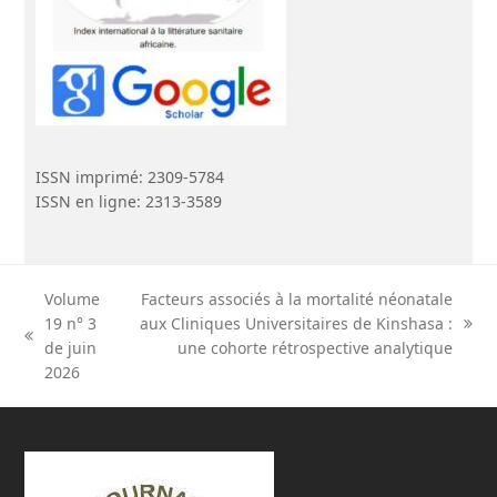
ISSN imprimé: 2309-5784
ISSN en ligne: 2313-3589
Volume
Facteurs associés à la mortalité néonatale
19 n° 3
aux Cliniques Universitaires de Kinshasa :
next
previous
de juin
une cohorte rétrospective analytique
post:
post:
2026