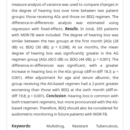
measure analysis of variance was used to compare changes in
the degree of hearing loss over time between two patient
groups: those receiving AGs and those on BDQ regimen. The
difference-in-differences analysis was estimated using
regression with fixed-effects.
Results
.
In total, 335 patients
with MDR-TB were included. The degree of hearing loss was
similar between the two groups at the first month [AGs (28
dB) vs. BDQ (30 dB); p = 0.298]. At six months, the mean
degree of hearing loss was significantly greater in the AG
regimen group [AGs (60.5 dB) vs. BDQ (44 dB); p < 0.001]. The
difference-in-differences was significant, with a greater
increase in hearing loss in the AGs group (diff-in-diff 18.3; p <
0.001). After adjustment for age and serum albumin, the
group receiving the AG-based regimen had a 2-point greater
worsening than those with BDQ at the sixth month (diff-in-
diff 19.8; p < 0.001).
Conclusion
. Hearing loss is common with
both treatment regimens, but more pronounced with the AG-
based regimen. Therefore, BDQ should also be considered for
audiometric monitoring in future patients with MDR-TB.
Keywords
: Multidrug, Resistant Tuberculosis,