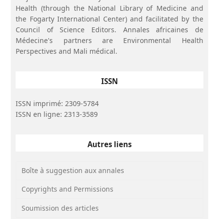
Health (through the National Library of Medicine and
Accepté le 4 avril 2026
the Fogarty International Center) and facilitated by the
Council of Science Editors. Annales africaines de
https://dx.doi.org/10.4314/aamed.v19i3.2
Médecine's partners are Environmental Health
Perspectives and Mali médical.
ISSN
ISSN imprimé: 2309-5784
ISSN en ligne: 2313-3589
Autres liens
Boîte à suggestion aux annales
Copyrights and Permissions
Soumission des articles