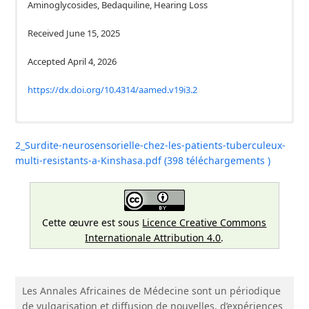
Aminoglycosides, Bedaquiline, Hearing Loss
Received June 15, 2025
Accepted April 4, 2026
https://dx.doi.org/10.4314/aamed.v19i3.2
Context and objective
.
En raison des effets ototoxiques
associés aux aminoglycosides (AGs), le régime à base de la
2_Surdite-neurosensorielle-chez-les-patients-tuberculeux-
bédaquiline (BDQ) a été introduite, dans le traitement de la
multi-resistants-a-Kinshasa.pdf (398 téléchargements )
tuberculose multirésistante (TB-MR). Cependant, l’ototoxicité
de bédaquiline est peu documentée. Ainsi, la présente étude
avait pour objectif de déterminer l’incidence de la surdité chez
les patients traités avec un régime à base d’AGs et ceux traités
Cette œuvre est sous
Licence Creative Commons
avec la bédaquiline.
Méthodes
. Il s’agissait d’une étude de
Internationale Attribution 4.0
.
cohorte prospective observationnelle multicentrique ayant
inclus des patients atteints de TB-MR, réalisée à Kinshasa,
entre les 15 février 2020 et 14 février 2021. La méthode de
double différence a été estimée à l’aide d’une régression à
Les Annales Africaines de Médecine sont un périodique
effets fixes.
Résultats
. Au total, 335 patients atteints de TB-
de vulgarisation et diffusion de nouvelles, d’expériences