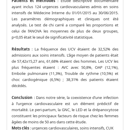
Patients et méthodes
: Etude descriptive documentaire
ayant inclus 124 urgences cardiovasculaires admis en soins
intensifs de Médecine Interne du 01/01/2015 au 30/06/2015.
Les paramètres démographiques et cliniques ont été
analysés. Le test de chi carré a comparé les proportions et
celui de l’ANOVA les moyennes de plus de deux groupes,
p<0,05 était le seuil de significativité statistique.
Résultats
: La fréquence des UCV étaient de 32,52% des
admissions aux soins intensifs. L’âge moyen de patients était
de 57,42±15,27 ans, 61,68% étaient des hommes. Les UCV les
plus fréquentes étaient : AVC avec 50,8%, OAP (12,1%),
Embolie pulmonaire (11,3%), Trouble de rythme (10,5%) et
choc cardiogénique (6,5%) ; 38,31% des patients étaient
décédés.
Conclusion
: Dans notre série, la coexistence d’une infection
à l’urgence cardiovasculaire est un élément prédictif de
mortalité. Le peri-partum, la GNC, le LED et la drépanocytose
constituent les principaux facteurs de risque chez les femmes
âgées de moins de 50 ans dans cette étude.
Mots clés
: urgences cardiovasculaires, soins intensifs, CUK