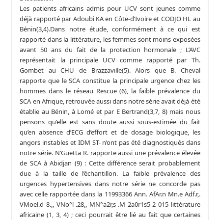
Les patients africains admis pour UCV sont jeunes comme
déjà rapporté par Adoubi KA en Côte-d’Ivoire et CODJO HL au
Bénin(3,4).Dans notre étude, conformément à ce qui est
rapporté dans la littérature, les femmes sont moins exposées
avant 50 ans du fait de la protection hormonale ; L’AVC
représentait la principale UCV comme rapporté par Th.
Gombet au CHU de Brazzaville(5). Alors que B. Cheval
rapporte que le SCA constitue la principale urgence chez les
hommes dans le réseau Rescue (6), la faible prévalence du
SCA en Afrique, retrouvée aussi dans notre série avait déjà été
établie au Bénin, à Lomé et par E Bertrand(3,7, 8) mais nous
pensons qu’elle est sans doute aussi sous-estimée du fait
qu’en absence d’ECG d’effort et de dosage biologique, les
angors instables et IDM ST- n’ont pas été diagnostiqués dans
notre série. N’Guetta R. rapporte aussi une prévalence élevée
de SCA à Abidjan (9) : Cette différence serait probablement
due à la taille de l’échantillon. La faible prévalence des
urgences hypertensives dans notre série ne concorde pas
avec celle rapportée dans la 11993366 Ann. AfAr.n Mn.e Adf.r,.
VMoel.d 8.,, VNo°l .28,, MN°a2r,s .M 2a0r1s5 2 015 littérature
africaine (1, 3, 4) ; ceci pourrait être lié au fait que certaines