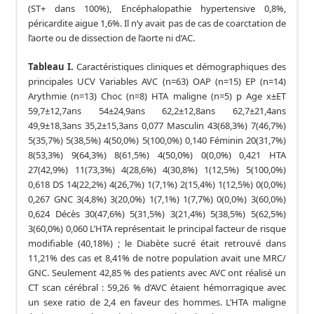
(ST+ dans 100%), Encéphalopathie hypertensive 0,8%,
péricardite aigue 1,6%. Il n’y avait pas de cas de coarctation de
l’aorte ou de dissection de l’aorte ni d’AC.
Tableau I.
Caractéristiques cliniques et démographiques des
principales UCV Variables AVC (n=63) OAP (n=15) EP (n=14)
Arythmie (n=13) Choc (n=8) HTA maligne (n=5) p Age x±ET
59,7±12,7ans 54±24,9ans 62,2±12,8ans 62,7±21,4ans
49,9±18,3ans 35,2±15,3ans 0,077 Masculin 43(68,3%) 7(46,7%)
5(35,7%) 5(38,5%) 4(50,0%) 5(100,0%) 0,140 Féminin 20(31,7%)
8(53,3%) 9(64,3%) 8(61,5%) 4(50,0%) 0(0,0%) 0,421 HTA
27(42,9%) 11(73,3%) 4(28,6%) 4(30,8%) 1(12,5%) 5(100,0%)
0,618 DS 14(22,2%) 4(26,7%) 1(7,1%) 2(15,4%) 1(12,5%) 0(0,0%)
0,267 GNC 3(4,8%) 3(20,0%) 1(7,1%) 1(7,7%) 0(0,0%) 3(60,0%)
0,624 Décès 30(47,6%) 5(31,5%) 3(21,4%) 5(38,5%) 5(62,5%)
3(60,0%) 0,060 L’HTA représentait le principal facteur de risque
modifiable (40,18%) ; le Diabète sucré était retrouvé dans
11,21% des cas et 8,41% de notre population avait une MRC/
GNC. Seulement 42,85 % des patients avec AVC ont réalisé un
CT scan cérébral : 59,26 % d’AVC étaient hémorragique avec
un sexe ratio de 2,4 en faveur des hommes. L’HTA maligne