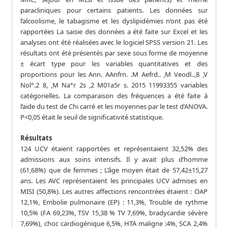
paracliniques pour certains patients. Les données sur
l’alcoolisme, le tabagisme et les dyslipidémies n’ont pas été
rapportées La saisie des données a été faite sur Excel et les
analyses ont été réalisées avec le logiciel SPSS version 21. Les
résultats ont été présentés par sexe sous forme de moyenne
± écart type pour les variables quantitatives et des
proportions pour les Ann. AAnfrn. .M Aefrd.. ,M Veodl..,8 ,V
Nol°.2 8, ,M Na°r 2s ,2 M01a5r s. 2015 11993355 variables
catégorielles. La comparaison des fréquences a été faite à
l’aide du test de Chi carré et les moyennes par le test d’ANOVA.
P<0,05 était le seuil de significativité statistique.
Résultats
124 UCV étaient rapportées et représentaient 32,52% des
admissions aux soins intensifs. Il y avait plus d’homme
(61,68%) que de femmes ; L’âge moyen était de 57,42±15,27
ans. Les AVC représentaient les principales UCV admises en
MISI (50,8%). Les autres affections rencontrées étaient : OAP
12,1%, Embolie pulmonaire (EP) : 11,3%, Trouble de rythme
10,5% (FA 69,23%, TSV 15,38 % TV 7,69%, bradycardie sévère
7,69%), choc cardiogénique 6,5%, HTA maligne :4%, SCA 2,4%