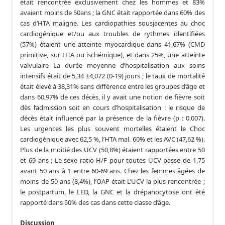
était rencontrée exclusivement chez les hommes et 83%
avaient moins de 50ans ; la GNC était rapportée dans 60% des
cas d’HTA maligne. Les cardiopathies sousjacentes au choc
cardiogénique et/ou aux troubles de rythmes identifiées
(57%) étaient une atteinte myocardique dans 41,67% (CMD
primitive, sur HTA ou ischémique), et dans 25%, une atteinte
valvulaire La durée moyenne d’hospitalisation aux soins
intensifs était de 5,34 ±4,072 (0-19) jours ; le taux de mortalité
était élevé à 38,31% sans différence entre les groupes d’âge et
dans 60,97% de ces décès, il y avait une notion de fièvre soit
dès l’admission soit en cours d’hospitalisation : le risque de
décès était influencé par la présence de la fièvre (p : 0,007).
Les urgences les plus souvent mortelles étaient le Choc
cardiogénique avec 62,5 %, l’HTA mal. 60% et les AVC (47,62 %).
Plus de la moitié des UCV (50,8%) étaient rapportées entre 50
et 69 ans ; Le sexe ratio H/F pour toutes UCV passe de 1,75
avant 50 ans à 1 entre 60-69 ans. Chez les femmes âgées de
moins de 50 ans (8,4%), l’OAP était L’UCV la plus rencontrée ;
le postpartum, le LED, la GNC et la drépanocytose ont été
rapporté dans 50% des cas dans cette classe d’âge.
Discussion