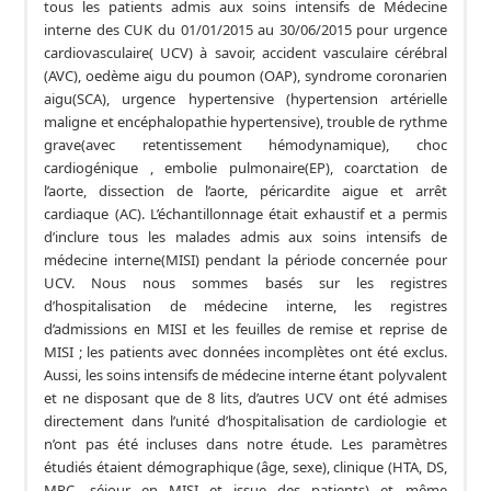
tous les patients admis aux soins intensifs de Médecine
interne des CUK du 01/01/2015 au 30/06/2015 pour urgence
cardiovasculaire( UCV) à savoir, accident vasculaire cérébral
(AVC), oedème aigu du poumon (OAP), syndrome coronarien
aigu(SCA), urgence hypertensive (hypertension artérielle
maligne et encéphalopathie hypertensive), trouble de rythme
grave(avec retentissement hémodynamique), choc
cardiogénique , embolie pulmonaire(EP), coarctation de
l’aorte, dissection de l’aorte, péricardite aigue et arrêt
cardiaque (AC). L’échantillonnage était exhaustif et a permis
d’inclure tous les malades admis aux soins intensifs de
médecine interne(MISI) pendant la période concernée pour
UCV. Nous nous sommes basés sur les registres
d’hospitalisation de médecine interne, les registres
d’admissions en MISI et les feuilles de remise et reprise de
MISI ; les patients avec données incomplètes ont été exclus.
Aussi, les soins intensifs de médecine interne étant polyvalent
et ne disposant que de 8 lits, d’autres UCV ont été admises
directement dans l’unité d’hospitalisation de cardiologie et
n’ont pas été incluses dans notre étude. Les paramètres
étudiés étaient démographique (âge, sexe), clinique (HTA, DS,
MRC, séjour en MISI et issue des patients) et même