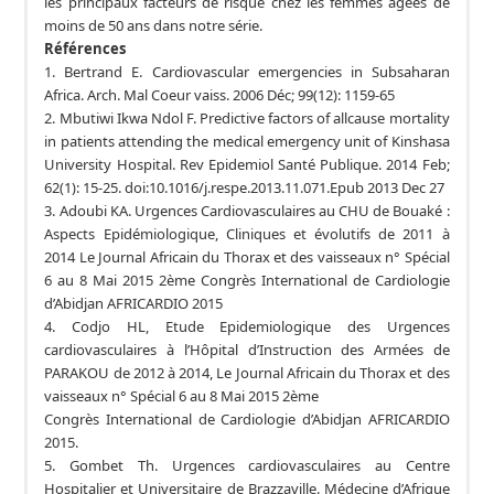
les principaux facteurs de risque chez les femmes âgées de
moins de 50 ans dans notre série.
Références
1. Bertrand E. Cardiovascular emergencies in Subsaharan
Africa. Arch. Mal Coeur vaiss. 2006 Déc; 99(12): 1159-65
2. Mbutiwi Ikwa Ndol F. Predictive factors of allcause mortality
in patients attending the medical emergency unit of Kinshasa
University Hospital. Rev Epidemiol Santé Publique. 2014 Feb;
62(1): 15-25. doi:10.1016/j.respe.2013.11.071.Epub 2013 Dec 27
3. Adoubi KA. Urgences Cardiovasculaires au CHU de Bouaké :
Aspects Epidémiologique, Cliniques et évolutifs de 2011 à
2014 Le Journal Africain du Thorax et des vaisseaux n° Spécial
6 au 8 Mai 2015 2ème Congrès International de Cardiologie
d’Abidjan AFRICARDIO 2015
4. Codjo HL, Etude Epidemiologique des Urgences
cardiovasculaires à l’Hôpital d’Instruction des Armées de
PARAKOU de 2012 à 2014, Le Journal Africain du Thorax et des
vaisseaux n° Spécial 6 au 8 Mai 2015 2ème
Congrès International de Cardiologie d’Abidjan AFRICARDIO
2015.
5. Gombet Th. Urgences cardiovasculaires au Centre
Hospitalier et Universitaire de Brazzaville. Médecine d’Afrique