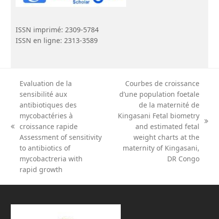
ISSN imprimé: 2309-5784
ISSN en ligne: 2313-3589
Evaluation de la
Courbes de croissance
sensibilité aux
d’une population foetale
antibiotiques des
de la maternité de
mycobactéries à
Kingasani Fetal biometry
next
croissance rapide
and estimated fetal
previous
post:
Assessment of sensitivity
weight charts at the
post:
to antibiotics of
maternity of Kingasani,
mycobactreria with
DR Congo
rapid growth