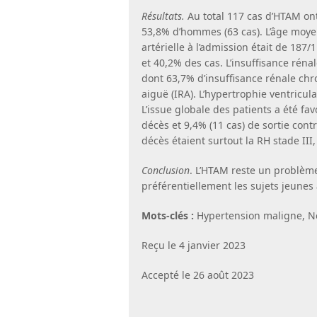
Résultats.
Au total 117 cas d’HTAM ont
53,8% d’hommes (63 cas). L’âge moye
artérielle à l’admission était de 187
et 40,2% des cas. L’insuffisance réna
dont 63,7% d’insuffisance rénale chr
aiguë (IRA). L’hypertrophie ventricu
L’issue globale des patients a été fa
décès et 9,4% (11 cas) de sortie cont
décès étaient surtout la RH stade III,
Conclusion
. L’HTAM reste un problèm
préférentiellement les sujets jeunes
Mots-clés :
Hypertension maligne, Né
Reçu le 4 janvier 2023
Accepté le 26 août 2023