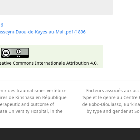
.6
usseyni-Daou-de-Kayes-au-Mali.pdf (1896
eative Commons Internationale Attribution 4.0
.
venir des traumatismes vertèbro-
Facteurs associés aux acc
aires de Kinshasa en République
type et le genre au Centre 
herapeutic and outcome of
de Bobo-Dioulasso, Burkina 
next
sa University Hospital, in the
by type and gender at So
post: