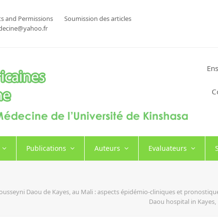
s and Permissions
Soumission des articles
decine@yahoo.fr
Ens
C
Publications
Auteurs
Evaluateurs
Fousseyni Daou de Kayes, au Mali : aspects épidémio-cliniques et pronostiqu
Daou hospital in Kayes,