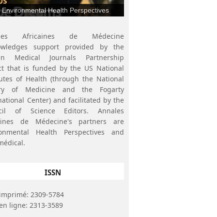
Environmental Health Perspectives
ales Africaines de Médecine
owledges support provided by the
can Medical Journals Partnership
ct that is funded by the US National
tutes of Health (through the National
ary of Medicine and the Fogarty
national Center) and facilitated by the
cil of Science Editors. Annales
caines de Médecine's partners are
ronmental Health Perspectives and
médical.
ISSN
imprimé: 2309-5784
en ligne: 2313-3589