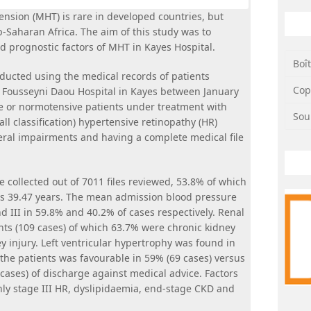
nsion (MHT) is rare in developed countries, but
-Saharan Africa. The aim of this study was to
d prognostic factors of MHT in Kayes Hospital.
Boî
ducted using the medical records of patients
Cop
e Fousseyni Daou Hospital in Kayes between January
ve or normotensive patients under treatment with
Sou
all classification) hypertensive retinopathy (HR)
eral impairments and having a complete medical file
 collected out of 7011 files reviewed, 53.8% of which
s 39.47 years. The mean admission blood pressure
III in 59.8% and 40.2% of cases respectively. Renal
ents (109 cases) of which 63.7% were chronic kidney
y injury. Left ventricular hypertrophy was found in
 the patients was favourable in 59% (69 cases) versus
cases) of discharge against medical advice. Factors
nly stage III HR, dyslipidaemia, end-stage CKD and