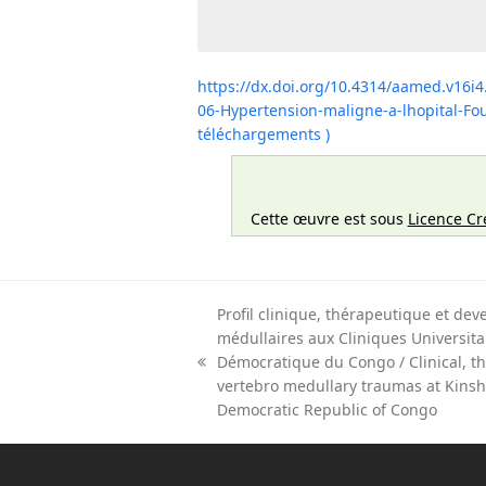
https://dx.doi.org/10.4314/aamed.v16i4
06-Hypertension-maligne-a-lhopital-Fo
téléchargements )
Cette œuvre est sous
Licence Cr
Profil clinique, thérapeutique et de
médullaires aux Cliniques Universit
Démocratique du Congo / Clinical, t
previous
vertebro medullary traumas at Kinsha
post:
Democratic Republic of Congo