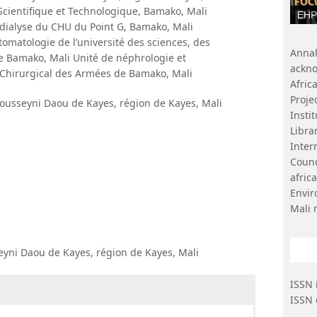
Scientifique et Technologique, Bamako, Mali
EHP 
dialyse du CHU du Point G, Bamako, Mali
omatologie de l’université des sciences, des
Ann
e Bamako, Mali Unité de néphrologie et
ackn
Chirurgical des Armées de Bamako, Mali
Afri
Proje
 Fousseyni Daou de Kayes, région de Kayes, Mali
Insti
Libr
Inter
Coun
afri
Envi
Mali 
seyni Daou de Kayes, région de Kayes, Mali
ISSN 
ISSN 