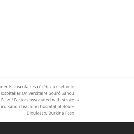
idents vasculaires cérébraux selon le
Hospitalier Universitaire Sourô Sanou
Faso / Factors associated with stroke
urô Sanou teaching hospital of Bobo-
Dioulasso, Burkina Faso