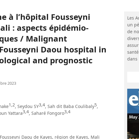
 à l’hôpital Fousseyni
Les A
un pé
li : aspects épidémio-
de no
iques / Malignant
diver
assur
Fousseyni Daou hospital in
santé
ological and prognostic
dans 
bre 2023
1,2
3,4
5
make
, Seydou SY
, Sah dit Baba Coulibaly
,
3,4
3,4
un Yattara
, Saharé Fongoro
 Fousseyni Daou de Kayes, région de Kayes, Mali