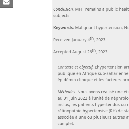
Facebook
on
Share
Conclusion.
MHT remains a public health
LinkedIn
via
subjects
Email
Keywords:
Malignant hypertension, Nep
th
Received January 4
, 2023
th
Accepted August 26
, 2023
Contexte et objectif.
L’hypertension ar
publique en Afrique sub-saharienne. L’
épidémio-clinique et les facteurs p
Méthodes.
Nous avons réalisé une étu
au 31 juin 2022 à l’unité de néphrolo
inclus, les patients hypertendus ou
rétinopathie hypertensive (RH) de stad
associée à une ou plusieurs autres a
complet.