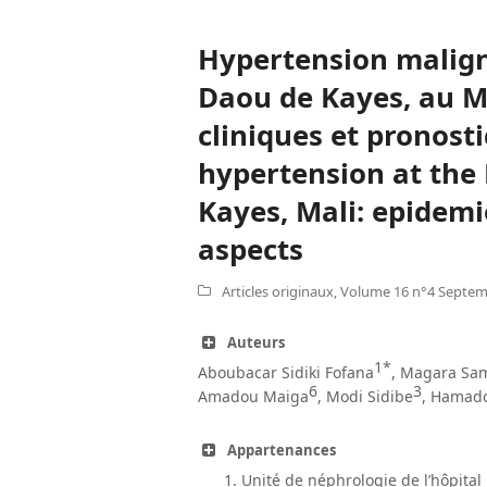
Hypertension maligne
Daou de Kayes, au Ma
cliniques et pronost
hypertension at the 
Kayes, Mali: epidemi
aspects
Articles originaux
,
Volume 16 n°4 Septem
Auteurs
1*
Aboubacar Sidiki Fofana
, Magara Sa
6
3
Amadou Maiga
, Modi Sidibe
, Hamado
Appartenances
Unité de néphrologie de l’hôpital