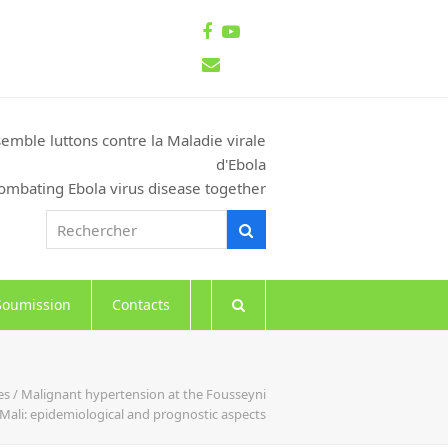
Facebook
Youtube
Email
emble luttons contre la Maladie virale
d'Ebola
ombating Ebola virus disease together
Rechercher
Rechercher
Soumission
Contacts
es / Malignant hypertension at the Fousseyni
 Mali: epidemiological and prognostic aspects