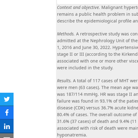
Context and objective.
Malignant hyperte
remains a public health problem in sub
describe the epidemiological profile an
Methods.
A retrospective study was con
admitted at the Nephrology Unit of th
1, 2016 and June 30, 2022. Hypertensi
stage II or III (according to the Kirkend
associated with one or more other visc
were included in the study.
Results.
A total of 117 cases of MHT were
were men (63 cases). The mean age wa
was 187/114 mmHg. HR was stage II and 
failure was found in 93.1% of the pati
Share
disease (CDK) versus 36.7% acute kidne
on
80.4% of cases. The overall outcome of
Share
31.6% (37 cases) of death and 9.4% (11 
Twitter
on
associated with risk of death were mai
Share
hyponatremia.