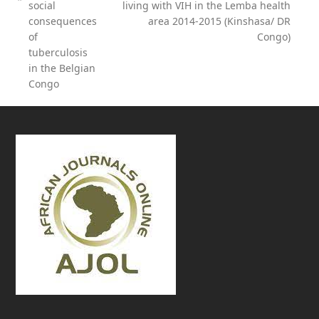
previous
social
living with VIH in the Lemba health
post:
consequences
area 2014-2015 (Kinshasa/ DR
of
Congo)
tuberculosis
in the Belgian
Congo