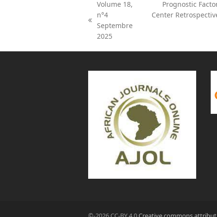
Volume 18,
Prognostic Facto
n°4
Center Retrospective
next
previous
Septembre
post:
post:
2025
©-2026 CC-BY 4.0
Creative commons attribut