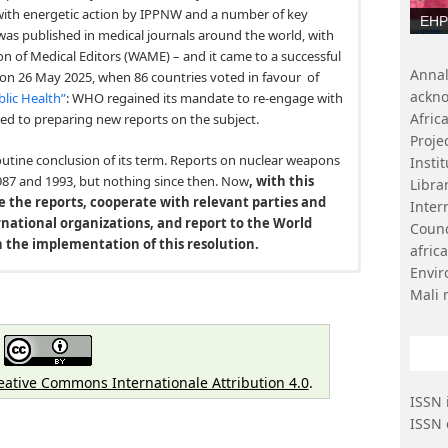
with energetic action by IPPNW and a number of key
EHP 
 was published in medical journals around the world, with
ion of Medical Editors (WAME) – and it came to a successful
Ann
on 26 May 2025, when 86 countries voted in favour of
ackn
blic Health”
: WHO regained its mandate to re-engage with
Afri
d to preparing new reports on the subject.
Proje
outine conclusion of its term. Reports on nuclear weapons
Insti
987 and 1993, but nothing since then. Now
, with this
Libr
the reports, cooperate with relevant parties and
Inter
national organizations, and report to the World
Coun
n the implementation of this resolution.
afri
Envi
proposition initiale présentée par l’Association
Mali 
tion de la guerre nucléaire (IPPNW) et grâce à l’action
re de pays clés, soutenue par un éditorial publié dans
 le soutien officiel de l’Association mondiale des
r à une conclusion positive lors de l’Assemblée mondiale
eative Commons Internationale Attribution 4.0
.
 ont voté en faveur du « Pilier 3, 18.1 Effets de la guerre
ISSN 
 a retrouvé son mandat de se réengager dans le domaine
ISSN 
st engagée à préparer de nouveaux rapports sur le sujet.