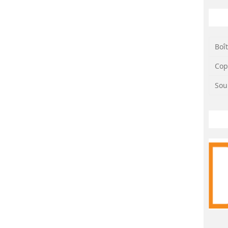
ssue de son mandat habituel. Des rapports sur les armes
en 1983, 1987 et 1993, mais plus rien depuis lors.
OMS est déterminée à mettre à jour les rapports, à
’autres organismes des Nations unies et organisations
Boî
ssemblée mondiale de la santé en 2029 des progrès réalisés
.
Cop
Sou