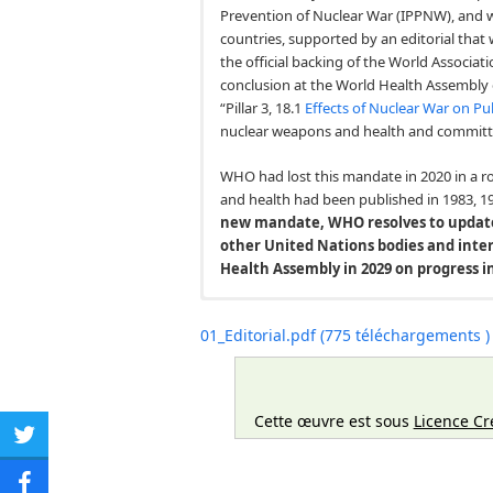
Prevention of Nuclear War (IPPNW), and 
countries, supported by an editorial that
the official backing of the World Associat
conclusion at the World Health Assembly 
“Pillar 3, 18.1
Effects of Nuclear War on Pu
nuclear weapons and health and committe
WHO had lost this mandate in 2020 in a r
and health had been published in 1983, 1
new mandate, WHO resolves to update 
other United Nations bodies and inter
Health Assembly in 2029 on progress i
Il a fallu plus d’un an – sur la base d’une 
internationale des médecins pour la préven
01_Editorial.pdf (775 téléchargements )
énergique de l’IPPNW et d’un certain nomb
des revues médicales du monde entier, avec
rédacteurs médicaux (WAME) – pour abouti
Cette œuvre est sous
Licence Cr
de la santé du 26 mai 2025, lorsque 86 pays
Share
nucléaire sur la santé publique » : l’OMS
des armes nucléaires et de la santé et s’e
on