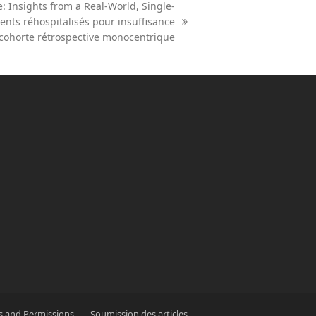
: Insights from a Real-World, Single-
ients réhospitalisés pour insuffisance
 cohorte rétrospective monocentrique
s and Permissions
Soumission des articles