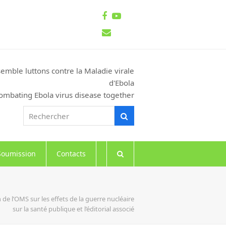
Facebook
Youtube
Email
emble luttons contre la Maladie virale
d'Ebola
ombating Ebola virus disease together
Rechercher
Rechercher
Soumission
Contacts
de l’OMS sur les effets de la guerre nucléaire
sur la santé publique et l’éditorial associé