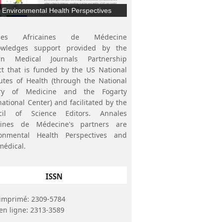
Environmental Health Perspectives
ales Africaines de Médecine
owledges support provided by the
can Medical Journals Partnership
ct that is funded by the US National
tutes of Health (through the National
ary of Medicine and the Fogarty
national Center) and facilitated by the
cil of Science Editors. Annales
caines de Médecine's partners are
ronmental Health Perspectives and
médical.
ISSN
imprimé: 2309-5784
en ligne: 2313-3589