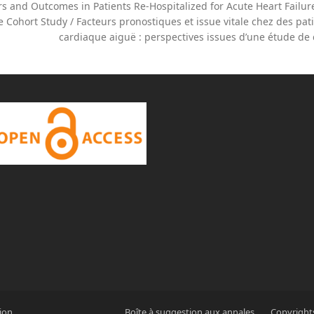
rs and Outcomes in Patients Re-Hospitalized for Acute Heart Failure
 Cohort Study / Facteurs pronostiques et issue vitale chez des pat
cardiaque aiguë : perspectives issues d’une étude de
ion
Boîte à suggestion aux annales
Copyright