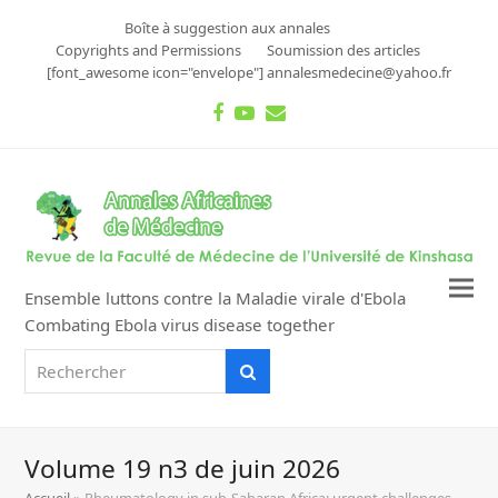
Boîte à suggestion aux annales
Copyrights and Permissions
Soumission des articles
[font_awesome icon="envelope"] annalesmedecine@yahoo.fr
Facebook
Youtube
Email
Ensemble luttons contre la Maladie virale d'Ebola
Combating Ebola virus disease together
Rechercher
Rechercher
Volume 19 n3 de juin 2026
Accueil
»
Rheumatology in sub-Saharan Africa: urgent challenges