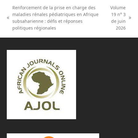
Renforcement de la prise en charge des
Volume
maladies rénales pédiatriques en Afrique
19 n° 3
previous
next
subsaharienne : défis et réponses
de juin
post:
post:
politiques régionales
2026