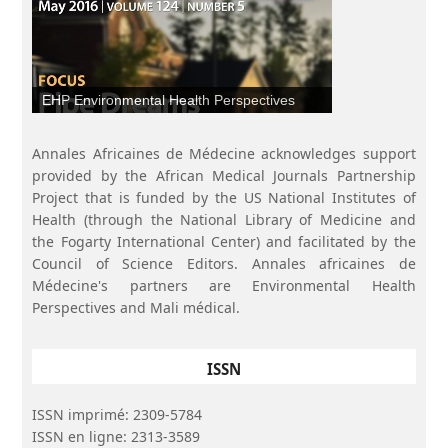
douleur chronique, des maladies dégénératives et du
handicap fonctionnel, ainsi qu’avec d’autres disciplines telles
que la néphrologie, la pneumologie, la dermatologie, la
neurologie et les maladies infectieuses.
EHP Environmental Health Perspectives
Annales Africaines de Médecine acknowledges support
provided by the African Medical Journals Partnership
Project that is funded by the US National Institutes of
Health (through the National Library of Medicine and
the Fogarty International Center) and facilitated by the
Council of Science Editors. Annales africaines de
Médecine's partners are Environmental Health
Perspectives and Mali médical.
ISSN
ISSN imprimé: 2309-5784
ISSN en ligne: 2313-3589