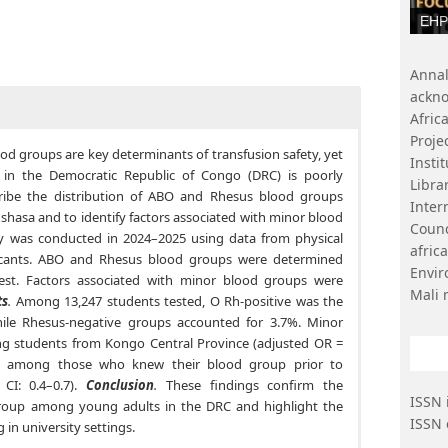
EHP 
Ann
ackn
Afri
Proje
d groups are key determinants of transfusion safety, yet
Insti
 in the Democratic Republic of Congo (DRC) is poorly
Libr
ribe the distribution of ABO and Rhesus blood groups
Inter
shasa and to identify factors associated with minor blood
Coun
dy was conducted in 2024–2025 using data from physical
afri
plicants. ABO and Rhesus blood groups were determined
Envi
est. Factors associated with minor blood groups were
Mali 
ts
.
Among 13,247 students tested, O Rh-positive was the
ile Rhesus-negative groups accounted for 3.7%. Minor
students from Kongo Central Province (adjusted OR =
on among those who knew their blood group prior to
CI: 0.4–0.7).
Conclusion
.
These findings confirm the
ISSN 
roup among young adults in the DRC and highlight the
ISSN 
in university settings.