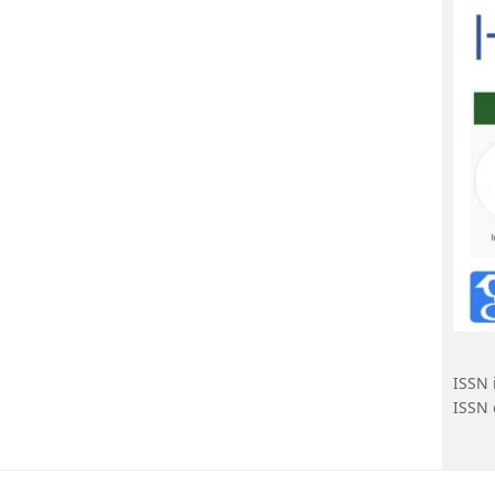
e des groupes sanguins minoritaires, soulignant l’intérêt
rsitaire.
ème Rhésus, Antigènes des groupes sanguins, Étudiants,
ISSN 
ISSN 