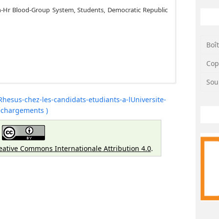
-Hr Blood-Group System, Students, Democratic Republic
Boî
Cop
Sou
nguins ABO et Rhésus sont essentiels à la sécurité
ste peu documentée chez les jeunes adultes en République
hesus-chez-les-candidats-etudiants-a-lUniversite-
it à décrire la répartition des groupes sanguins ABO et
échargements )
l’Université de Kinshasa et à identifier les facteurs associés
thodes
.
Il s’agissait d’une étude transversale menée en
mens d’aptitude physique des candidats étudiants. Les
eative Commons Internationale Attribution 4.0
.
 déterminés par test rapide immuno-hématologique. Les
minoritaires ont été analysés par régression logistique.
 le groupe O Rh+ était prédominant (58,8 %) et les groupes
es groupes sanguins minoritaires étaient plus fréquents
entral (ORa = 1,4 ; IC 95 % : 1,1–1,8) et moins fréquents
(ORa = 0,5 ; IC 95 % : 0,4–0,7).
Conclusion
.
 groupe O Rh+ chez les jeunes adultes en RDC et met en