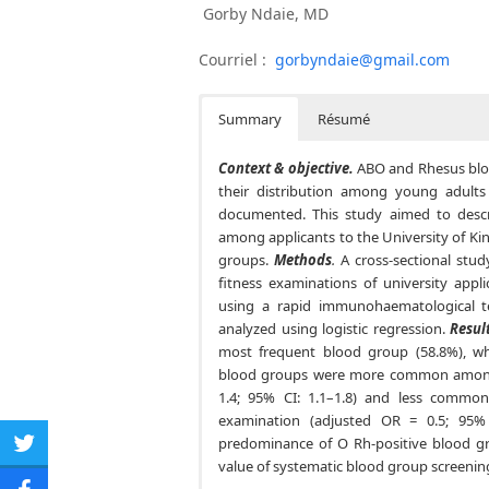
Gorby Ndaie, MD
Courriel :
gorbyndaie@gmail.com
Summary
Résumé
Context & objective.
ABO and Rhesus bloo
their distribution among young adults
documented. This study aimed to desc
among applicants to the University of Kin
groups.
Methods
.
A cross-sectional stu
fitness examinations of university ap
using a rapid immunohaematological t
analyzed using logistic regression.
Resul
most frequent blood group (58.8%), wh
blood groups were more common among 
1.4; 95% CI: 1.1–1.8) and less comm
examination (adjusted OR = 0.5; 95% 
predominance of O Rh-positive blood g
Share
value of systematic blood group screening 