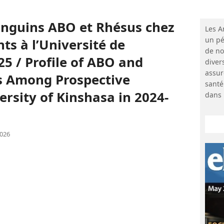
sanguins ABO et Rhésus chez
Les A
un pé
ts à l’Université de
de no
5 / Profile of ABO and
diver
assur
s Among Prospective
santé
ersity of Kinshasa in 2024-
dans 
2026