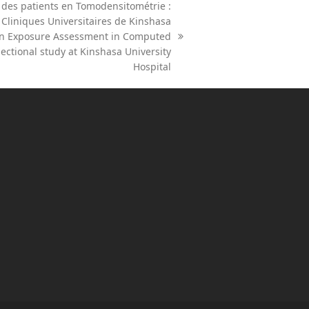
n des patients en Tomodensitométrie :
Cliniques Universitaires de Kinshasa
ion Exposure Assessment in Computed
ectional study at Kinshasa University
Hospital