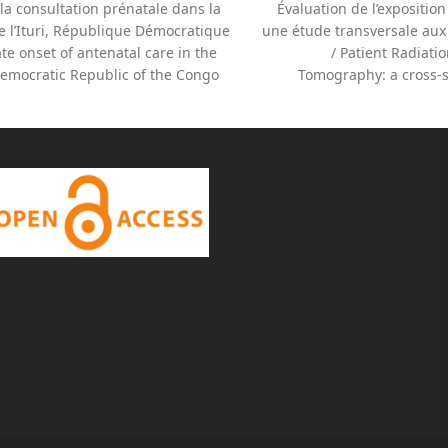
la consultation prénatale dans la
Évaluation de l’expositio
e l’Ituri, République Démocratique
une étude transversale aux 
te onset of antenatal care in the
/ Patient Radiat
next
Democratic Republic of the Congo
Tomography: a cross-s
post: