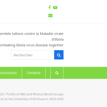
Facebook
Youtube
Email
emble luttons contre la Maladie virale
d'Ebola
ombating Ebola virus disease together
Rechercher
Rechercher
Soumission
Contacts
2025 / Profile of ABO and Rhesus Blood Groups
s at the University of Kinshasa in 2024-2025