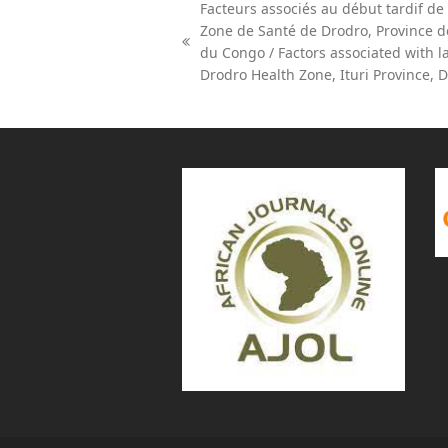
Facteurs associés au début tardif de 
Zone de Santé de Drodro, Province d
previous
du Congo / Factors associated with la
post:
Drodro Health Zone, Ituri Province, 