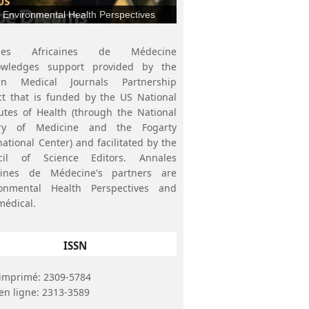
Environmental Health Perspectives
ales Africaines de Médecine
owledges support provided by the
can Medical Journals Partnership
ct that is funded by the US National
tutes of Health (through the National
ary of Medicine and the Fogarty
national Center) and facilitated by the
cil of Science Editors. Annales
caines de Médecine's partners are
ronmental Health Perspectives and
médical.
ISSN
imprimé: 2309-5784
en ligne: 2313-3589